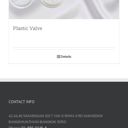
Plastic Valve
Details
CONTACT INFO
42,44,46 SAKAENGAN SOI 7 YAK 8 RAMA II RD SAMAEDAM
BANGKHUNTHIAN BANGKOK 10150
Phone:
02-897-0245-6