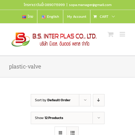
Skip
โทรหาเราวันนี้! 0890715999
|
sopa.manager@gmail.com
to
content
ไทย
English
My Account
CART
plastic-valve
Sort by
Default Order
Show
12 Products