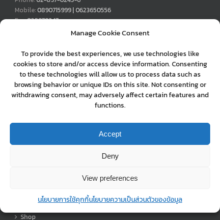
Mobile:
0890715999 | 0623650556
Fax:
028970247
Email:
sopa.manager@gmail.com
Manage Cookie Consent
Web:
www.bsinterplas.com
To provide the best experiences, we use technologies like
cookies to store and/or access device information. Consenting
to these technologies will allow us to process data such as
MOBILE MAP
browsing behavior or unique IDs on this site. Not consenting or
withdrawing consent, may adversely affect certain features and
mobile map
functions.
Accept
MENU
Deny
0890715999
View preferences
About Us
นโยบายการใช้คุกกี้
นโยบายความเป็นส่วนตัวของข้อมูล
Shop