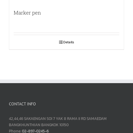
Marker pen
Details
CONTACT INFO
42,44,46 SAKAENGAN SOI 7 YAK 8 RAMA II RD SAMAEDAM
BANGKHUNTHIAN BANGKOK 10150
Phone:
02-897-0245-6