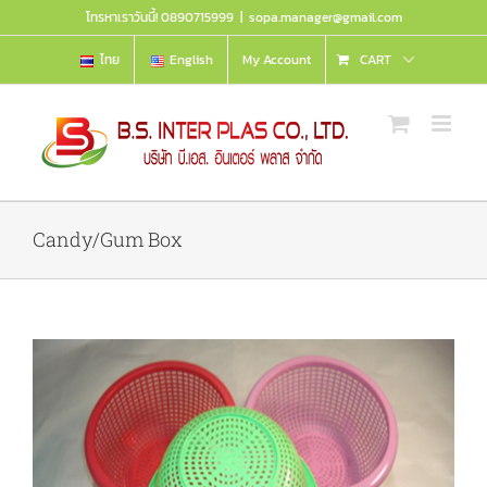
Skip
โทรหาเราวันนี้! 0890715999
|
sopa.manager@gmail.com
to
content
ไทย
English
My Account
CART
Candy/Gum Box