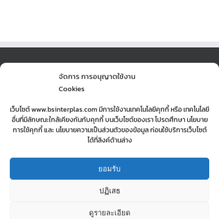
จัดการ การอนุญาตใช้งาน
รับฉีดพลาสติก รับทำแม่พิมพ์ บริษัท บี.เอส.อินเตอร์ พลาส จำกัด
Cookies
42,44,46 ซอยสะแกงาม 7 แยก 8 ถนนพระราม 2 แขวงแสมดำ เขต
เว็บไซต์ www.bsinterplas.com มีการใช้งานเทคโนโลยีคุกกี้ หรือ เทคโนโลยี
บางขุนเทียน กรุงเทพฯ 10150
อื่นที่มีลักษณะใกล้เคียงกันกับคุกกี้ บนเว็บไซต์ของเรา โปรดศึกษา นโยบาย
Phone:
02-897-0245-6
การใช้คุกกี้ และ นโยบายความเป็นส่วนตัวของข้อมูล ก่อนใช้บริการเว็บไซต์
Mobile:
0890715999 | 0623650556
ได้ที่ลิงค์ด้านล่าง
Fax:
028970247
Email:
sopa.manager@gmail.com
Web:
รับฉีดพาสติก รับทำแม่พิมพ์ บริษัท บี.เอส. อินเตอร์ พลาส จำกัด
ยอมรับ
ปฏิเสธ
MOBILE MAP
ดูรายละเอียด