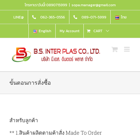
Skip
โทรหาเราวันนี้! 0890715999
|
sopa.manager@gmail.com
to
content
LINE@
062-365-0556
089-071-5999
ไทย
English
My Account
CART
ขั้นตอนการสั่งซื้อ
สำหรับลูกค้า
** 1.สินค้าผลิตตามค้าสั่ง Made To Order