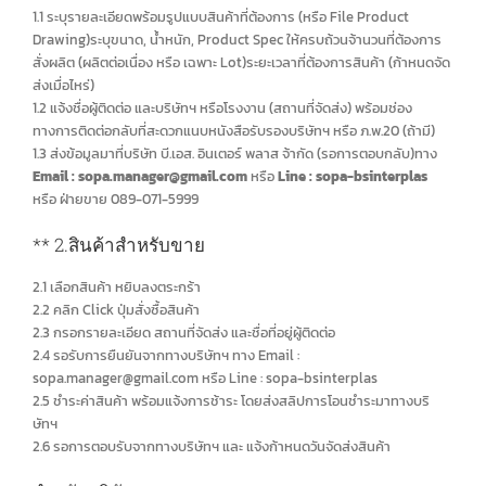
1.1 ระบุรายละเอียดพร้อมรูปแบบสินค้าที่ต้องการ (หรือ File Product
Drawing)ระบุขนาด, น้ำหนัก, Product Spec ให้ครบถ้วนจ้านวนที่ต้องการ
สั่งผลิต (ผลิตต่อเนื่อง หรือ เฉพาะ Lot)ระยะเวลาที่ต้องการสินค้า (ก้าหนดจัด
ส่งเมื่อไหร่)
1.2 แจ้งชื่อผู้ติดต่อ และบริษัทฯ หรือโรงงาน (สถานที่จัดส่ง) พร้อมช่อง
ทางการติดต่อกลับที่สะดวกแนบหนังสือรับรองบริษัทฯ หรือ ภ.พ.20 (ถ้ามี)
1.3 ส่งข้อมูลมาที่บริษัท บี.เอส. อินเตอร์ พลาส จ้ากัด (รอการตอบกลับ)ทาง
Email : sopa.manager@gmail.com
หรือ
Line : sopa-bsinterplas
หรือ ฝ่ายขาย 089-071-5999
** 2.สินค้าสำหรับขาย
2.1 เลือกสินค้า หยิบลงตระกร้า
2.2 คลิก Click ปุ่มสั่งซื้อสินค้า
2.3 กรอกรายละเอียด สถานที่จัดส่ง และชื่อที่อยู่ผู้ติดต่อ
2.4 รอรับการยืนยันจากทางบริษัทฯ ทาง Email :
sopa.manager@gmail.com หรือ Line : sopa-bsinterplas
2.5 ชำระค่าสินค้า พร้อมแจ้งการช้าระ โดยส่งสลิปการโอนชำระมาทางบริ
ษัทฯ
2.6 รอการตอบรับจากทางบริษัทฯ และ แจ้งก้าหนดวันจัดส่งสินค้า