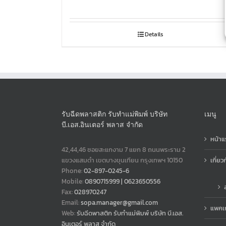
Details
รับฉีดพลาสติก รับทำแม่พิมพ์ บริษัท
เมนู
บี.เอส.อินเตอร์ พลาส จำกัด
หน้าแ
42,44,46 ซอยสะแกงาม 7 แยก 8 ถนนพระราม 2
แขวงแสมดำ เขตบางขุนเทียน กรุงเทพฯ 10150
เกี่ยว
Phone:
02-897-0245-6
Mobile:
0890715999 | 0623650556
Fax:
028970247
Email:
sopa.manager@gmail.com
แพคเก
Web:
รับฉีดพาสติก รับทำแม่พิมพ์ บริษัท บี.เอส.
อินเตอร์ พลาส จำกัด