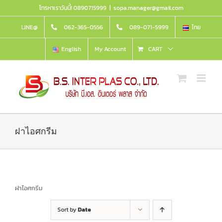
Skip
โทรหาเราวันนี้! 0890715999
|
sopa.manager@gmail.com
to
content
LINE@
062-365-0556
089-071-5999
ไทย
English
My Account
CART
ฝาไอศกรีม
ฝาไอศกรีม
Sort by
Date