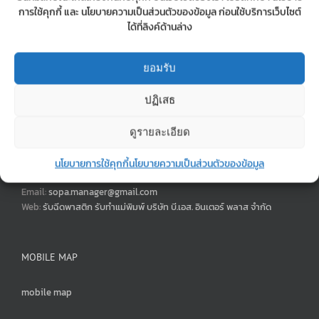
การใช้คุกกี้ และ นโยบายความเป็นส่วนตัวของข้อมูล ก่อนใช้บริการเว็บไซต์
ได้ที่ลิงค์ด้านล่าง
ยอมรับ
รับฉีดพลาสติก รับทำแม่พิมพ์ บริษัท บี.เอส.อินเตอร์ พลาส จำกัด
ปฏิเสธ
42,44,46 ซอยสะแกงาม 7 แยก 8 ถนนพระราม 2 แขวงแสมดำ เขต
บางขุนเทียน กรุงเทพฯ 10150
ดูรายละเอียด
Phone:
02-897-0245-6
Mobile:
0890715999 | 0623650556
นโยบายการใช้คุกกี้
นโยบายความเป็นส่วนตัวของข้อมูล
Fax:
028970247
Email:
sopa.manager@gmail.com
Web:
รับฉีดพาสติก รับทำแม่พิมพ์ บริษัท บี.เอส. อินเตอร์ พลาส จำกัด
MOBILE MAP
mobile map