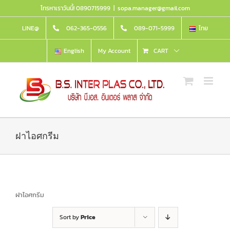
Skip
โทรหาเราวันนี้! 0890715999
|
sopa.manager@gmail.com
to
content
LINE@
062-365-0556
089-071-5999
ไทย
English
My Account
CART
ฝาไอศกรีม
ฝาไอศกรีม
Sort by
Price