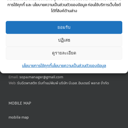
การใช้คุกกี้ และ นโยบายความเป็นส่วนตัวของข้อมูล ก่อนใช้บริการเว็บไซต์
ได้ที่ลิงค์ด้านล่าง
ยอมรับ
รับฉีดพลาสติก รับทำแม่พิมพ์ บริษัท บี.เอส.อินเตอร์ พลาส จำกัด
ปฏิเสธ
42,44,46 ซอยสะแกงาม 7 แยก 8 ถนนพระราม 2 แขวงแสมดำ เขต
บางขุนเทียน กรุงเทพฯ 10150
ดูรายละเอียด
Phone:
02-897-0245-6
Mobile:
0890715999 | 0623650556
นโยบายการใช้คุกกี้
นโยบายความเป็นส่วนตัวของข้อมูล
Fax:
028970247
Email:
sopa.manager@gmail.com
Web:
รับฉีดพาสติก รับทำแม่พิมพ์ บริษัท บี.เอส. อินเตอร์ พลาส จำกัด
MOBILE MAP
mobile map