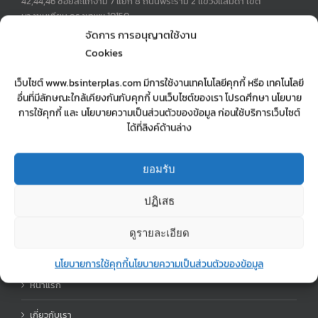
42,44,46 ซอยสะแกงาม 7 แยก 8 ถนนพระราม 2 แขวงแสมดำ เขต
บางขุนเทียน กรุงเทพฯ 10150
Phone:
02-897-0245-6
จัดการ การอนุญาตใช้งาน
Mobile:
0890715999 | 0623650556
Cookies
Fax:
028970247
Email:
sopa.manager@gmail.com
เว็บไซต์ www.bsinterplas.com มีการใช้งานเทคโนโลยีคุกกี้ หรือ เทคโนโลยี
Web:
รับฉีดพาสติก รับทำแม่พิมพ์ บริษัท บี.เอส. อินเตอร์ พลาส จำกัด
อื่นที่มีลักษณะใกล้เคียงกันกับคุกกี้ บนเว็บไซต์ของเรา โปรดศึกษา นโยบาย
การใช้คุกกี้ และ นโยบายความเป็นส่วนตัวของข้อมูล ก่อนใช้บริการเว็บไซต์
ได้ที่ลิงค์ด้านล่าง
MOBILE MAP
ยอมรับ
mobile map
ปฏิเสธ
ดูรายละเอียด
เมนู
นโยบายการใช้คุกกี้
นโยบายความเป็นส่วนตัวของข้อมูล
หน้าแรก
เกี่ยวกับเรา