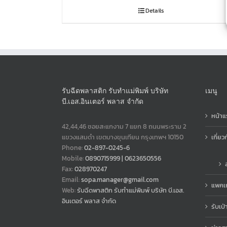
Details
รับฉีดพลาสติก รับทำแม่พิมพ์ บริษัท
เมนู
บี.เอส.อินเตอร์ พลาส จำกัด
หน้าแ
42,44,46 ซอยสะแกงาม 7 แยก 8 ถนนพระราม 2
แขวงแสมดำ เขตบางขุนเทียน กรุงเทพฯ 10150
เกี่ยว
Phone:
02-897-0245-6
Mobile:
0890715999 | 0623650556
Fax:
028970247
Email:
sopa.manager@gmail.com
แพคเก
Web:
รับฉีดพาสติก รับทำแม่พิมพ์ บริษัท บี.เอส.
อินเตอร์ พลาส จำกัด
รับเป