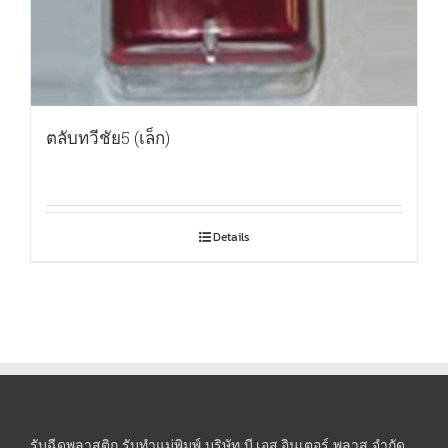
ตลับทวีชัย5 (เล็ก)
Details
รับฉีดพลาสติก รับทำแม่พิมพ์ บริษัท บี.เอส.อินเตอร์ พลาส จำกัด