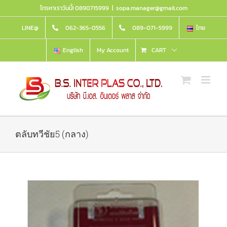
Skip
โทรหาเราวันนี้! 0890715999
|
sopa.manager@gmail.com
to
content
LINE@
062-365-0556
089-071-5999
ไทย
English
My Account
CART
ตลับทวีชัย5 (กลาง)