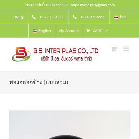
Skip
โทรหาเราวันนี้! 0890715999
|
sopa.manager@gmail.com
to
content
LINE@
062-365-0556
089-071-5999
ไทย
English
My Account
CART
ท่องอออกข้าง (แบบสวม)