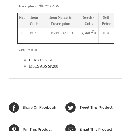
Description :
ชิ้นงาน ABS
No.
Item
Item Name &
Stock /
Sell
Code
Description
Units
Price
1
B069
LEVEL DA100
3,360 ชิ้น
N/A
เอกสารแนบ
CER ABS SP200
MSDS ABS SP200
Share On Facebook
Tweet This Product
Pin This Product
Email This Product