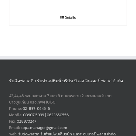
Details
รับฉีดพลาสติก รับทำแม่พิมพ์ บริษัท บี.เอส.อินเตอร์ พลาส จำกัด
42,44,46 ซอยสะแกงาม 7 แยก 8 ถนนพระราม 2 แขวงแสมดำ เขต
บางขุนเทียน กรุงเทพฯ 10150
Phone:
02-897-0245-6
Mobile:
0890715999 | 0623650556
Fax:
028970247
Email:
sopa.manager@gmail.com
Web:
รับฉีดพาสติก รับทำแม่พิมพ์ บริษัท บี.เอส. อินเตอร์ พลาส จำกัด