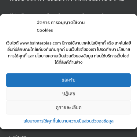
42,44,46 ซอยสะแกงาม 7 แยก 8 ถนนพระราม 2 แขวงแสมดำ เขต
บางขุนเทียน กรุงเทพฯ 10150
จัดการ การอนุญาตใช้งาน
Phone:
02-897-0245-6
Cookies
Mobile:
0890715999 | 0623650556
Fax:
028970247
เว็บไซต์ www.bsinterplas.com มีการใช้งานเทคโนโลยีคุกกี้ หรือ เทคโนโลยี
Email:
sopa.manager@gmail.com
อื่นที่มีลักษณะใกล้เคียงกันกับคุกกี้ บนเว็บไซต์ของเรา โปรดศึกษา นโยบาย
Web:
รับฉีดพาสติก รับทำแม่พิมพ์ บริษัท บี.เอส. อินเตอร์ พลาส จำกัด
การใช้คุกกี้ และ นโยบายความเป็นส่วนตัวของข้อมูล ก่อนใช้บริการเว็บไซต์
ได้ที่ลิงค์ด้านล่าง
MOBILE MAP
ยอมรับ
mobile map
ปฏิเสธ
ดูรายละเอียด
นโยบายการใช้คุกกี้
นโยบายความเป็นส่วนตัวของข้อมูล
เมนู