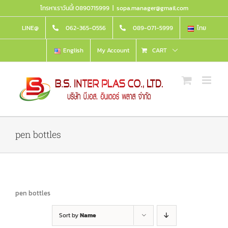
Skip
โทรหาเราวันนี้! 0890715999
|
sopa.manager@gmail.com
to
content
LINE@
062-365-0556
089-071-5999
ไทย
English
My Account
CART
pen bottles
pen bottles
Sort by
Name