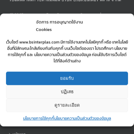
42,44,46 ซอยสะแกงาม 7 แยก 8 ถนนพระราม 2 แขวงแสมดำ เขต
บางขุนเทียน กรุงเทพฯ 10150
จัดการ การอนุญาตใช้งาน
Phone:
02-897-0245-6
Cookies
Mobile:
0890715999 | 0623650556
Fax:
028970247
เว็บไซต์ www.bsinterplas.com มีการใช้งานเทคโนโลยีคุกกี้ หรือ เทคโนโลยี
Email:
sopa.manager@gmail.com
อื่นที่มีลักษณะใกล้เคียงกันกับคุกกี้ บนเว็บไซต์ของเรา โปรดศึกษา นโยบาย
Web:
รับฉีดพาสติก รับทำแม่พิมพ์ บริษัท บี.เอส. อินเตอร์ พลาส จำกัด
การใช้คุกกี้ และ นโยบายความเป็นส่วนตัวของข้อมูล ก่อนใช้บริการเว็บไซต์
ได้ที่ลิงค์ด้านล่าง
MOBILE MAP
ยอมรับ
mobile map
ปฏิเสธ
ดูรายละเอียด
นโยบายการใช้คุกกี้
นโยบายความเป็นส่วนตัวของข้อมูล
เมนู