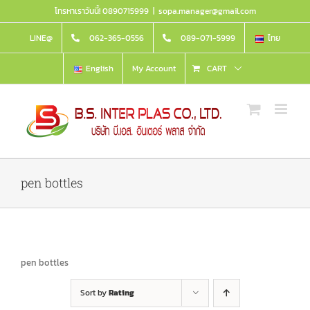
Skip
โทรหาเราวันนี้! 0890715999
|
sopa.manager@gmail.com
to
content
LINE@
062-365-0556
089-071-5999
ไทย
English
My Account
CART
pen bottles
pen bottles
Sort by
Rating