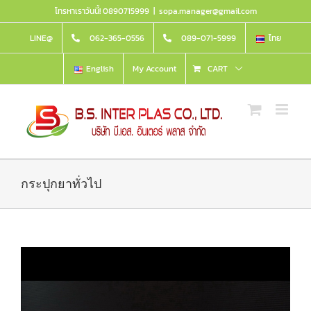
Skip
โทรหาเราวันนี้! 0890715999
|
sopa.manager@gmail.com
to
content
LINE@
062-365-0556
089-071-5999
ไทย
English
My Account
CART
กระปุกยาทั่วไป