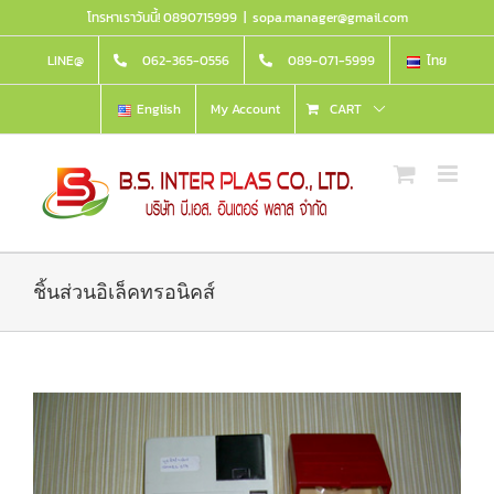
Skip
โทรหาเราวันนี้! 0890715999
|
sopa.manager@gmail.com
to
content
LINE@
062-365-0556
089-071-5999
ไทย
English
My Account
CART
ชิ้นส่วนอิเล็คทรอนิคส์