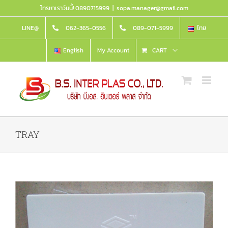
Skip
โทรหาเราวันนี้! 0890715999
|
sopa.manager@gmail.com
to
content
LINE@
062-365-0556
089-071-5999
ไทย
English
My Account
CART
TRAY