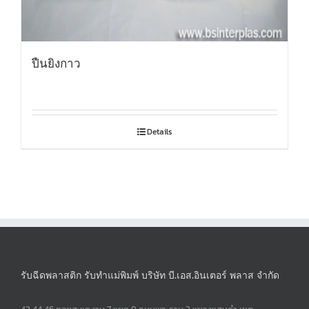
ปืนยิงกาว
Details
รับฉีดพลาสติก รับทำแม่พิมพ์ บริษัท บี.เอส.อินเตอร์ พลาส จำกัด