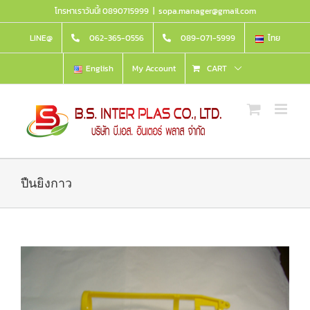
Skip
โทรหาเราวันนี้! 0890715999
|
sopa.manager@gmail.com
to
content
LINE@
062-365-0556
089-071-5999
ไทย
English
My Account
CART
ปืนยิงกาว