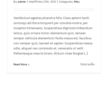
By
admin
|
พฤศจิกายน 27th, 2012
|
Categories:
Misc
Vestibulum egestas pharetra felis. Class aptent taciti
sociosqu ad litora torquent per conubia nostra, per
inceptos himenaeos. Suspendisse dignissim bibendum
lectus, quis ornare tortor elementum quis. Aenean
semper vehicula elementum. Nulla massa est, faucibus
non semper quis, laoreet et sapien. Suspendisse massa
odio, aliquet nec commodo et, venenatis ut velit.
Pellentesque mauris lorem, dictum vitae feugiat [...]
บน
Read More
ปิดความเห็น
Class
aptent
taciti
sociosqu
ad
litora
torquent
per
conubia