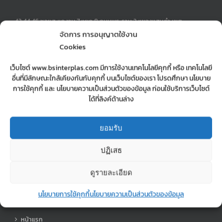
42,44,46 ซอยสะแกงาม 7 แยก 8 ถนนพระราม 2 แขวงแสมดำ เขต
บางขุนเทียน กรุงเทพฯ 10150
จัดการ การอนุญาตใช้งาน
Phone:
02-897-0245-6
Cookies
Mobile:
0890715999 | 0623650556
Fax:
028970247
เว็บไซต์ www.bsinterplas.com มีการใช้งานเทคโนโลยีคุกกี้ หรือ เทคโนโลยี
Email:
sopa.manager@gmail.com
อื่นที่มีลักษณะใกล้เคียงกันกับคุกกี้ บนเว็บไซต์ของเรา โปรดศึกษา นโยบาย
Web:
รับฉีดพาสติก รับทำแม่พิมพ์ บริษัท บี.เอส. อินเตอร์ พลาส จำกัด
การใช้คุกกี้ และ นโยบายความเป็นส่วนตัวของข้อมูล ก่อนใช้บริการเว็บไซต์
ได้ที่ลิงค์ด้านล่าง
MOBILE MAP
ยอมรับ
mobile map
ปฏิเสธ
ดูรายละเอียด
นโยบายการใช้คุกกี้
นโยบายความเป็นส่วนตัวของข้อมูล
เมนู
หน้าแรก