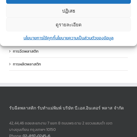
ปฏิเสธ
พลาสติกชนิดต่างๆ
ดูรายละเอียด
องค์ประกอบในการฉีดพลาสติก
นโยบายการใช้คุกกี้
นโยบายความเป็นส่วนตัวของข้อมูล
แม่พิมพ์พลาสติก
การฉีดพลาสติก
การผลิตพลาสติก
รับฉีดพลาสติก รับทำแม่พิมพ์ บริษัท บี.เอส.อินเตอร์ พลาส จำกัด
42,44,46 ซอยสะแกงาม 7 แยก 8 ถนนพระราม 2 แขวงแสมดำ เขต
บางขุนเทียน กรุงเทพฯ 10150
Phone:
02-897-0245-6