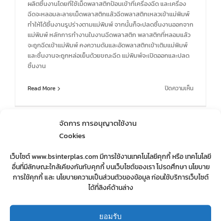
ผลิตชิ้นงานโดยที่ใช้เม็ดพลาสติกป้อนเข้าที่เครื่องฉีด และเครื่อง
ฉีดจะหลอมละลายเม็ดพลาสติกแล้วฉีดพลาสติกเหลวเข้าแม่พิมพ์
ทำให้ได้ชิ้นงานรูปร่างตามแม่พิมพ์ จากนั้นก็จะปลดชิ้นงานออกจาก
แม่พิมพ์ หลักการทำงานในงานฉีดพลาสติก พลาสติกที่หลอมแล้ว
จะถูกฉีดเข้าแม่พิมพ์ คงความดันและอัดพลาสติกเข้าเติมแม่พิมพ์
และชิ้นงานจะถูกหล่อเย็นด้วยขณะฉีด แม่พิมพ์จะเปิดออกและปลด
ชิ้นงาน
บน
Read More
ปิดความเห็น
การ
ฉีด
พลาสติก
จัดการ การอนุญาตใช้งาน
Cookies
เว็บไซต์ www.bsinterplas.com มีการใช้งานเทคโนโลยีคุกกี้ หรือ เทคโนโลยี
อื่นที่มีลักษณะใกล้เคียงกันกับคุกกี้ บนเว็บไซต์ของเรา โปรดศึกษา นโยบาย
การใช้คุกกี้ และ นโยบายความเป็นส่วนตัวของข้อมูล ก่อนใช้บริการเว็บไซต์
Recent Posts
ได้ที่ลิงค์ด้านล่าง
ปัญหางานฉีดพลาสติกและการแก้ไข
ยอมรับ
พลาสติก คือ ???