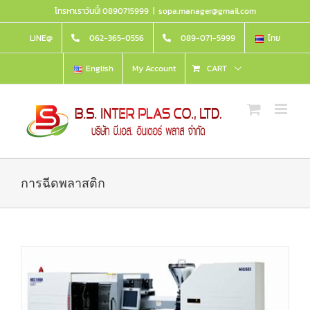
Skip
โทรหาเราวันนี้! 0890715999
|
sopa.manager@gmail.com
to
content
LINE@
062-365-0556
089-071-5999
ไทย
English
My Account
CART
การฉีดพลาสติก